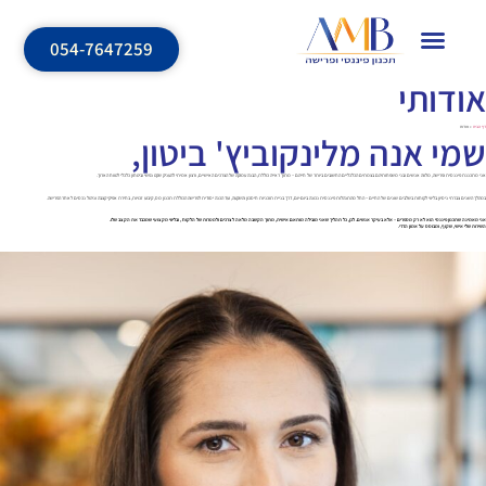
לתוכן
054-7647259
אודותי
דף הבית
»
אודות
שמי אנה מלינקוביץ' ביטון,
אני מתכננת פיננסית ופרישה, מלווה אנשים ובני משפחותיהם בצמתים הכלכליים החשובים ביותר של חייהם – מתוך ראייה כוללת, הבנה עמוקה של הצרכים האישיים, ורצון אמיתי להעניק שקט נפשי וביטחון כלכלי לטווח הארוך.
במהלך השנים צברתי ניסיון בליווי לקוחות בשלבים שונים של החיים – החל מהתנהלות פיננסית נכונה ביום-יום, דרך בניית תוכניות חיסכון והשקעה, ועד הכנה יסודית לפרישה הכוללת תכנון מס, קיבוע זכויות, בחירת אפיקי קצבה וניהול נכסים לאחר הפרישה.
אני מאמינה שתכנון פיננסי הוא לא רק מספרים – אלא בעיקר אנשים. לכן, כל תהליך שאני מובילה מותאם אישית, מתוך הקשבה מלאה לצרכים ולמטרות של הלקוח , ובליווי מקצועי שמכבד את הקצב שלו.
השירות שלי אישי, שקוף, ומבוסס על אמון הדדי.